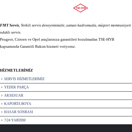
FMT Servis
, Yetkili servis deneyimimizle, uzman kadromuzla, müşteri memnuniyeti
odaklı servis.
Peugeot, Citroen ve Opel araçlarınıza garantileri bozulmadan TSE-HYB
kapsamında Garantili Bakım hizmeti veriyoruz.
HİZMETLERİMİZ
SERVİS HİZMETLERİMİZ
YEDEK PARÇA
AKSESUAR
KAPORTA BOYA
HASAR SONRASI
7/24 YARDIM