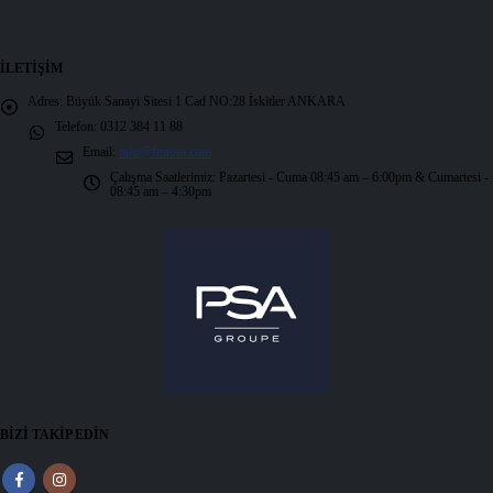
İLETIŞIM
Adres:
Büyük Sanayi Sitesi 1 Cad NO:28 İskitler ANKARA
Telefon:
0312 384 11 88
Email:
info@fmtoto.com
Çalışma Saatlerimiz:
Pazartesi - Cuma 08:45 am – 6:00pm & Cumartesi -
08:45 am – 4:30pm
BİZİ TAKİP EDİN