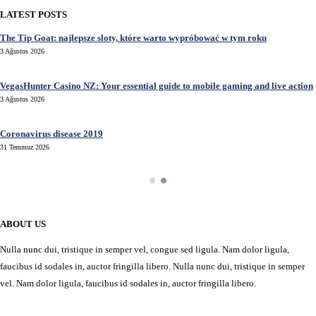
LATEST POSTS
The Tip Goat: najlepsze sloty, które warto wypróbować w tym roku
3 Ağustos 2026
VegasHunter Casino NZ: Your essential guide to mobile gaming and live action
3 Ağustos 2026
Coronavirus disease 2019
31 Temmuz 2026
ABOUT US
Nulla nunc dui, tristique in semper vel, congue sed ligula. Nam dolor ligula,
faucibus id sodales in, auctor fringilla libero. Nulla nunc dui, tristique in semper
vel. Nam dolor ligula, faucibus id sodales in, auctor fringilla libero.