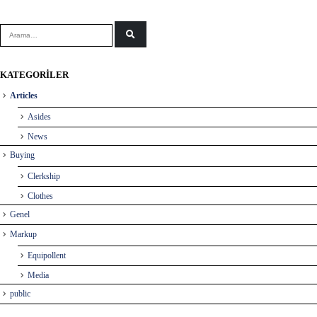
KATEGORILER
Articles
Asides
News
Buying
Clerkship
Clothes
Genel
Markup
Equipollent
Media
public