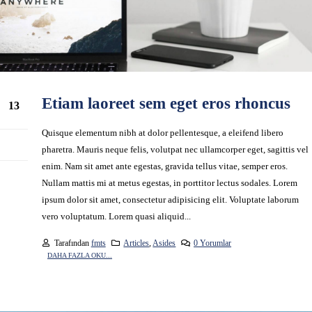
Etiam laoreet sem eget eros rhoncus
13
May
Quisque elementum nibh at dolor pellentesque, a eleifend libero
pharetra. Mauris neque felis, volutpat nec ullamcorper eget, sagittis vel
enim. Nam sit amet ante egestas, gravida tellus vitae, semper eros.
Nullam mattis mi at metus egestas, in porttitor lectus sodales. Lorem
ipsum dolor sit amet, consectetur adipisicing elit. Voluptate laborum
vero voluptatum. Lorem quasi aliquid...
Tarafından
fmts
Articles
,
Asides
0 Yorumlar
DAHA FAZLA OKU...