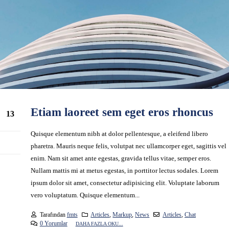
Etiam laoreet sem eget eros rhoncus
13
Mar
Quisque elementum nibh at dolor pellentesque, a eleifend libero
pharetra. Mauris neque felis, volutpat nec ullamcorper eget, sagittis vel
enim. Nam sit amet ante egestas, gravida tellus vitae, semper eros.
Nullam mattis mi at metus egestas, in porttitor lectus sodales. Lorem
ipsum dolor sit amet, consectetur adipisicing elit. Voluptate laborum
vero voluptatum. Quisque elementum...
Tarafından
fmts
Articles
,
Markup
,
News
Articles
,
Chat
0 Yorumlar
DAHA FAZLA OKU...