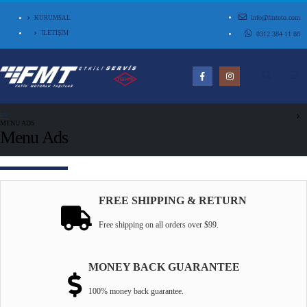
info@fmtoto.com
KURUMSAL
İLETİŞİM
0312 384 11 88
EV
MENU ADS
Menu Ads
FREE SHIPPING & RETURN
Free shipping on all orders over $99.
MONEY BACK GUARANTEE
100% money back guarantee.