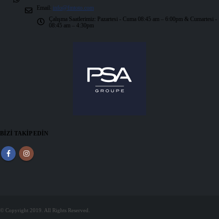
Email:
info@fmtoto.com
Çalışma Saatlerimiz:
Pazartesi - Cuma 08:45 am – 6:00pm & Cumartesi -
08:45 am – 4:30pm
BİZİ TAKİP EDİN
© Copyright 2019. All Rights Reserved.