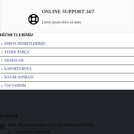
ONLINE SUPPORT 24/7
Lorem ipsum dolor sit amet.
HİZMETLERİMİZ
SERVİS HİZMETLERİMİZ
YEDEK PARÇA
AKSESUAR
KAPORTA BOYA
HASAR SONRASI
7/24 YARDIM
İLETIŞIM
Adres:
Büyük Sanayi Sitesi 1 Cad NO:28 İskitler ANKARA
Telefon:
0312 384 11 88